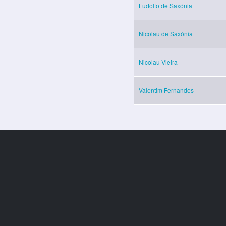
Ludolfo de Saxónia
Nicolau de Saxónia
Nicolau Vieira
Valentim Fernandes