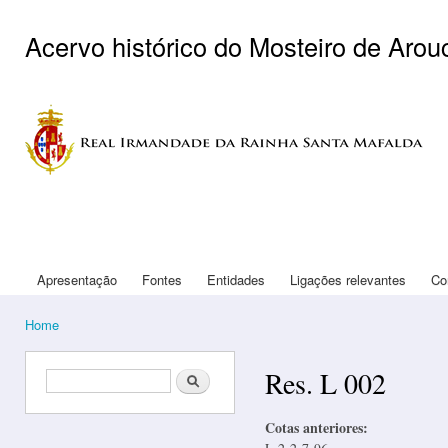
Ski
mai
Acervo histórico do Mosteiro de Arou
con
Logo Arouca
Apresentação
Fontes
Entidades
Ligações relevantes
Co
Main menu
Home
You are here
Res. L 002
Search form
Search
Cotas anteriores: